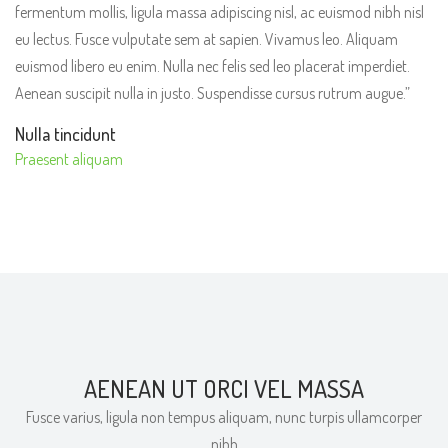
fermentum mollis, ligula massa adipiscing nisl, ac euismod nibh nisl
eu lectus. Fusce vulputate sem at sapien. Vivamus leo. Aliquam
euismod libero eu enim. Nulla nec felis sed leo placerat imperdiet.
Aenean suscipit nulla in justo. Suspendisse cursus rutrum augue.”
Nulla tincidunt
Praesent aliquam
AENEAN UT ORCI VEL MASSA
Fusce varius, ligula non tempus aliquam, nunc turpis ullamcorper
nibh