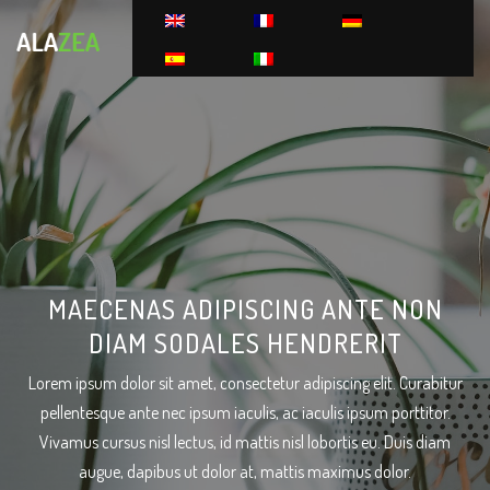
MAECENAS ADIPISCING ANTE NON
DIAM SODALES HENDRERIT
Lorem ipsum dolor sit amet, consectetur adipiscing elit. Curabitur
pellentesque ante nec ipsum iaculis, ac iaculis ipsum porttitor.
Vivamus cursus nisl lectus, id mattis nisl lobortis eu. Duis diam
augue, dapibus ut dolor at, mattis maximus dolor.