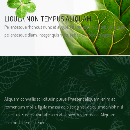
LIGULA NON TEMPUS ALIQUAM
Pellentesque rhoncus nunc et augue. Integer id felis. Curabitur aliquet
pellentesque diam. Integer quis metus vitae elit lobortis egestas.
Aliquam convallis sollicitudin purus. Praesent aliquam, enim at
fermentum mollis, ligula massa adipiscing nisl, ac euismod nibh nisl
eu lectus. Fusce vulputate sem at sapien. Vivamus leo. Aliquam
euismod libero eu enim.